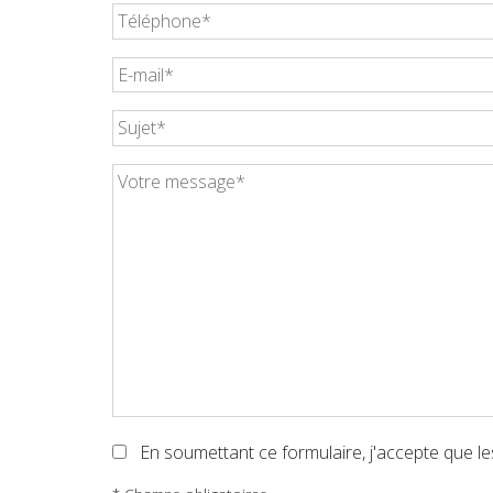
(obligatoire)
Téléphone
(obligatoire)
Votre
e-
mail
Sujet
(obligatoire)
(obligatoire)
Votre
message
(obligatoire)
En soumettant ce formulaire, j'accepte que le