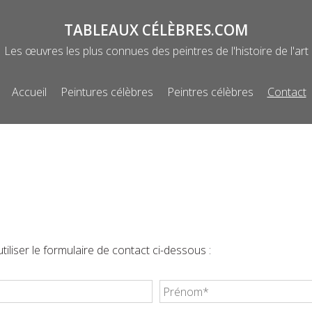
TABLEAUX CÉLÈBRES.COM
Les œuvres les plus connues des peintres de l'histoire de l'art
Accueil
Peintures célèbres
Peintres célèbres
Contact
Menu
iliser le formulaire de contact ci-dessous :
Votre
prénom