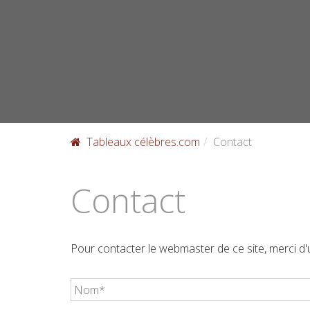
Skip
to
content
Tableaux célèbres.com
Contact
Contact
Pour contacter le webmaster de ce site, merci d'ut
Votre
nom