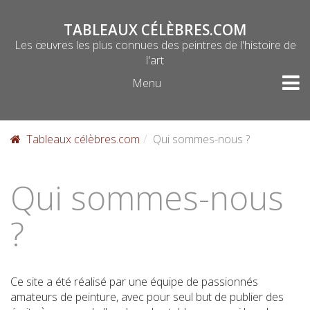
Skip
to
TABLEAUX CÉLÈBRES.COM
content
Les œuvres les plus connues des peintres de l'histoire de
l'art
Menu
Tableaux célèbres.com
Qui sommes-nous ?
Qui sommes-nous
?
Ce site a été réalisé par une équipe de passionnés
amateurs de peinture, avec pour seul but de publier des