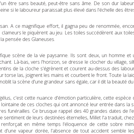
u'un être sans beauté, peut-être sans âme. De son dur labeur 
 peine si le laboureur paraissait plus élevé dans l'échelle des êt
 paysan. A ce magnifique effort, il gagna peu de renommée, enco
es clameurs le piquèrent au jeu. Les toiles succédèrent aux toi
 la pensée des Glaneuses.
fique scène de la vie paysanne. Ils sont deux, un homme et u
nt. Là-bas, vers l'horizon, se dresse le clocher du village, sil
entins de la cloche s'égrènent et courent au-dessus des labours.
ur torse las, joignent les mains et courbent le front. Toute la la
blit la scène d'une grandeur sans égale, car il dit la beauté du 
us, c'est cette nuance d'émotion particulière, cette espèce d'a
n lointaine de ces cloches qui ont annoncé leur entrée dans la s
es funérailles. Ce brusque rappel des 40 grandes dates de l'exi
 le sentiment de leurs destinées éternelles, Millet l'a traduit, ch
 il renforçait en même temps l'éloquence de cette sobre mim
ent d'une vapeur dorée, l'absence de tout accident semble les 