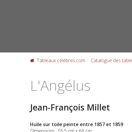
Skip
to
content
Tableaux célèbres.com
Catalogue des table
L'Angélus
Jean-François Millet
Huile sur toile peinte entre 1857 et 1859
Dimensions : 55,5 cm x 66 cm