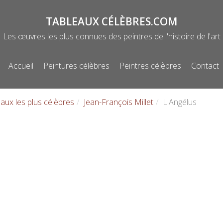
TABLEAUX CÉLÈBRES.COM
Les œuvres les plus connues des peintres de l'histoire de l'art
Accueil
Peintures célèbres
Peintres célèbres
Contact
Menu
aux les plus célèbres
Jean-François Millet
L'Angélus