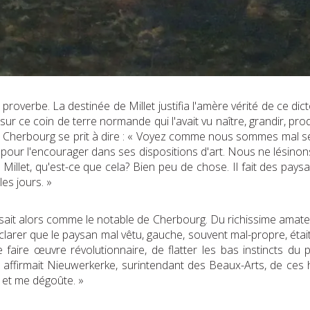
proverbe. La destinée de Millet justifia l'amère vérité de ce di
ce coin de terre normande qui l'avait vu naître, grandir, produir
 de Cherbourg se prit à dire : « Voyez comme nous sommes mal 
pour l'encourager dans ses dispositions d'art. Nous ne lésinons 
 Millet, qu'est-ce que cela? Bien peu de chose. Il fait des pays
es jours. »
nsait alors comme le notable de Cherbourg. Du richissime amateu
arer que le paysan mal vêtu, gauche, souvent mal-propre, était in
 faire œuvre révolutionnaire, de flatter les bas instincts du 
, affirmait Nieuwerkerke, surintendant des Beaux-Arts, de ce
 et me dégoûte. »