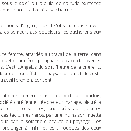
sous le soleil ou la pluie, de sa rude existence
res que le bœuf attaché à sa charrue.
re moins d'argent, mais il s'obstina dans sa voie
les, les semeurs aux botteleurs, les bûcherons aux
ne femme, attardés au travail de la terre, dans
houette familière qui signale la place du foyer. Et
 C'est L'Angélus du soir, l'heure de la prière. Et
ideur dont on affuble le paysan disparaît ; le geste
travail librement consenti.
ttendrissement instinctif qui doit saisir parfois,
ociété chrétienne, célébré leur mariage, pleuré la
stence, consacrées, l'une après l'autre, par les
ez ces taciturnes héros, par une inclinaison muette
ique par la solennelle beauté du paysage. Les
prolonger à l'infini et les silhouettes des deux