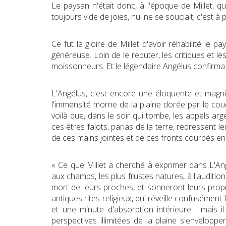
Le paysan n'était donc, à l'époque de Millet, q
toujours vide de joies, nul ne se souciait; c'est à
Ce fut la gloire de Millet d'avoir réhabilité le
généreuse. Loin de le rebuter, les critiques et l
moissonneurs. Et le légendaire Angélus confirma
L'Angélus, c'est encore une éloquente et magni
l'immensité morne de la plaine dorée par le coucha
voilà que, dans le soir qui tombe, les appels arg
ces êtres falots, parias de la terre, redressent le
de ces mains jointes et de ces fronts courbés enno
« Ce que Millet a cherché à exprimer dans L'Angél
aux champs, les plus frustes natures, à l'auditio
mort de leurs proches, et sonneront leurs propr
antiques rites religieux, qui réveille confusément
et une minute d'absorption intérieure : mais
perspectives illimitées de la plaine s'envelopp