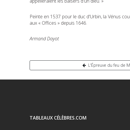
appelleraient les baisers d'un dieu. »
Peinte en 1537 pour le duc d'Urbin, la Vénus cou
aux « Offices » depuis 1646.
Armand Dayot
Navigation
L'Épreuve du feu de M
de
l’article
TABLEAUX CÉLÈBRES.COM