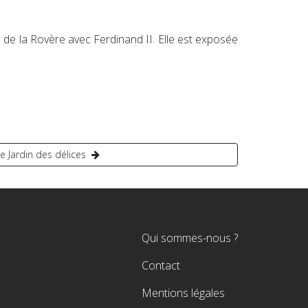
 de la Rovère avec Ferdinand II. Elle est exposée
e Jardin des délices
Navigation
Qui sommes-nous ?
secondaire
Contact
Mentions légales