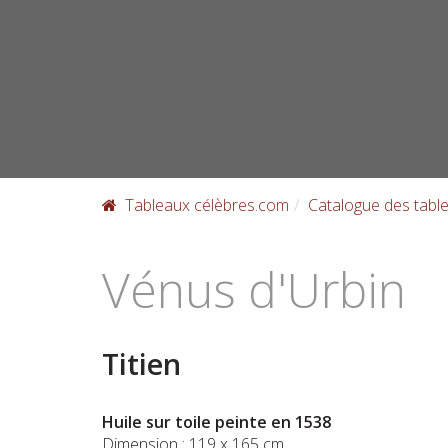
Skip
to
content
Tableaux célèbres.com
Catalogue des table
Vénus d'Urbin
Titien
Huile sur toile peinte en 1538
Dimension : 119 x 165 cm