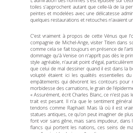
L'admiration des hommes s'est épuisée sur cette 
toiles s'approchent autant que celle-là de la pe
peintes et modelées avec une délicatesse admirabl
quelques restaurations et retouches n'avaient un 
C'est vraiment à propos de cette Vénus que l'on
compagnie de Michel-Ange, visiter Titien dans 
comme cela se fait toujours en présence de l'artis
dommage qu'à Venise on n'apprît pas dès le princ
style agréable, n'aurait point d'égal, particulière
que celui de mal dessiner quand il est dans la b
volupté étaient ici les qualités essentielles 
empâtements qui dévorent les contours pour mie
morbidesse des carnations, le grain de l'épiderme 
« Assurément, écrit Charles Blanc, ce n'est pas l
trait est pesant. Il n'a que le sentiment généra
tendons comme Raphaël. Mais là où il est vraim
statues antiques, ce qu'on peut imaginer de plu
font voir sans gêne, mais sans impudeur, dans la 
flancs qui portent les nations, ces seins de 