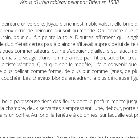
Vénus d’Urbin tableau peint par Titien en 1538
einture universelle. Joyau d'une inestimable valeur, elle brille d'
veilleux écrin de peinture qui soit au monde. On raconte que
in, pour qui fut peinte la toile. D'autres affirment qu'il s'ag
duc n'était certes pas à plaindre s'il avait auprès de lui de tel
 Quelques commentateurs, qui ne s'appuient d'ailleurs sur aucun 
in, mais le visage d'une femme aimée par Titien, superbe créa
rtiste vénitien. Quel que soit le modèle, il faut convenir qu
 de plus délicat comme forme, de plus pur comme lignes, de p
uchée. Les cheveux blonds encadrent la plus délicieuse figure qu
a belle paresseuse tient des fleurs dont le parfum monte jusqu'à
de la chambre, deux servantes s’empressent l'une, debout, port
 dans un coffre. Au fond, la fenêtre à colonnes, sur laquelle est 