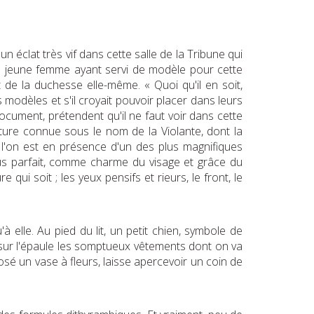
un éclat très vif dans cette salle de la Tribune qui
 la jeune femme ayant servi de modèle pour cette
it de la duchesse elle-même. « Quoi qu'il en soit,
s modèles et s'il croyait pouvoir placer dans leurs
document, prétendent qu'il ne faut voir dans cette
ture connue sous le nom de la Violante, dont la
e l'on est en présence d'un des plus magnifiques
lus parfait, comme charme du visage et grâce du
i soit ; les yeux pensifs et rieurs, le front, le
 elle. Au pied du lit, un petit chien, symbole de
e sur l'épaule les somptueux vêtements dont on va
posé un vase à fleurs, laisse apercevoir un coin de