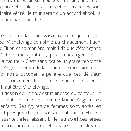
 des formules dithyrambiques. Et vraiment, peu de
xquise et noble. Les chairs et les draperies sont
aire vérité ; le tout serait d'un accord absolu si
onnée par le peintre.
c'est de la chair. Vasari raconte qu'il alla, en
hée. Michel-Ange complimenta chaudement Titien,
Titien et sa manière, mais il dit que c'était grand
Cet homme, ajouta-t-il, qui a un beau génie et un
 que la nature. » C'est sans doute un grave reproche
-Ange, le rendu de la chair et l'expression de la
coup moins occuper le peintre que ces délicieux
tir doucement les méplats et imitent si bien la
il faut être Michel-Ange.
dessin de Titien, c'est la finesse du contour : le
 pas sentir les muscles comme Michel-Ange, ni les
 enfants. Ses figures de femmes sont, après les
sont presque chastes dans leur abandon. Elles se
ante ; elles laissent briller au soleil ces larges
 d'une lumière dorée et ces belles épaules qui