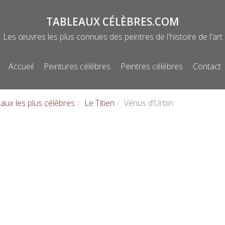
TABLEAUX CÉLÈBRES.COM
Les œuvres les plus connues des peintres de l'histoire de l'art
Accueil
Peintures célèbres
Peintres célèbres
Contact
Menu
aux les plus célèbres
Le Titien
Vénus d'Urbin