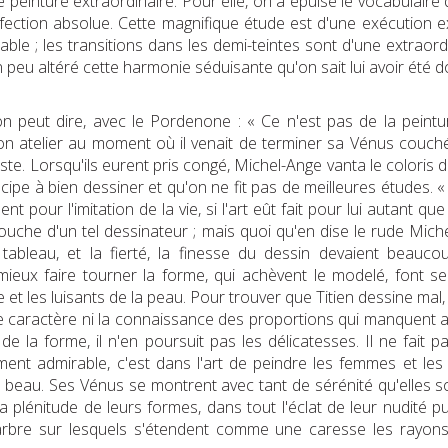
peinture extraordinaire. Pour elle, on a épuisé le vocabulaire
rfection absolue. Cette magnifique étude est d'une exécution e
e ; les transitions dans les demi-teintes sont d'une extraordin
peu altéré cette harmonie séduisante qu'on sait lui avoir été d
 peut dire, avec le Pordenone : « Ce n'est pas de la peinture, 
son atelier au moment où il venait de terminer sa Vénus couc
te. Lorsqu'ils eurent pris congé, Michel-Ange vanta le coloris de 
ipe à bien dessiner et qu'on ne fit pas de meilleures études. « 
ment pour l'imitation de la vie, si l'art eût fait pour lui autant
ouche d'un tel dessinateur ; mais quoi qu'en dise le rude Michel
du tableau, et la fierté, la finesse du dessin devaient beau
ux faire tourner la forme, qui achèvent le modelé, font sen
et les luisants de la peau. Pour trouver que Titien dessine mal, 
e caractère ni la connaissance des proportions qui manquent au 
l de la forme, il n'en poursuit pas les délicatesses. Il ne fait
ent admirable, c'est dans l'art de peindre les femmes et les
s beau. Ses Vénus se montrent avec tant de sérénité qu'elles 
plénitude de leurs formes, dans tout l'éclat de leur nudité puiss
marbre sur lesquels s'étendent comme une caresse les rayons