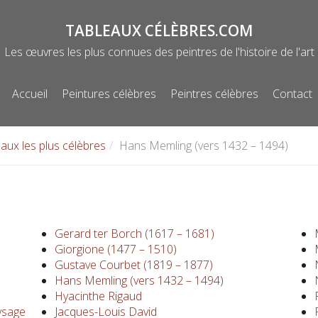
TABLEAUX CÉLÈBRES.COM
Les œuvres les plus connues des peintres de l'histoire de l'art
Accueil
Peintures célèbres
Peintres célèbres
Contact
Menu
aux les plus célèbres
Hans Memling (vers 1432 – 1494)
Gerard ter Borch (1617 – 1681)
Giorgione (1477 – 1510)
Gustave Courbet (1819 – 1877)
Hans Memling (vers 1432 – 1494)
Hyacinthe Rigaud
ysage
Jacques-Louis David