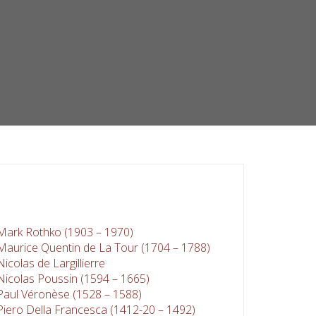
Mark Rothko (1903 – 1970)
Maurice Quentin de La Tour (1704 – 1788)
Nicolas de Largillierre
Nicolas Poussin (1594 – 1665)
Paul Véronèse (1528 – 1588)
Piero Della Francesca (1412-20 – 1492)