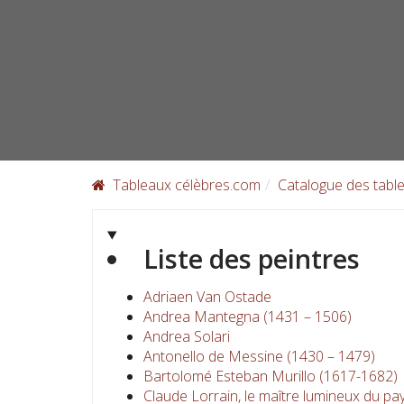
Skip
to
content
Tableaux célèbres.com
Catalogue des table
Liste des peintres
Adriaen Van Ostade
Andrea Mantegna (1431 – 1506)
Andrea Solari
Antonello de Messine (1430 – 1479)
Bartolomé Esteban Murillo (1617-1682)
Claude Lorrain, le maître lumineux du pa