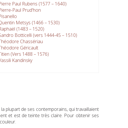
Pierre Paul Rubens (1577 – 1640)
Pierre-Paul Prud'hon
Pisanello
Quentin Metsys (1466 – 1530)
Raphaël (1483 – 1520)
Sandro Botticelli (vers 1444-45 – 1510)
Théodore Chassériau
Théodore Géricault
Titien (Vers 1488 – 1576)
Vassili Kandinsky
a plupart de ses contemporains, qui travaillaient
ent et est de teinte très claire. Pour obtenir ses
 couleur.