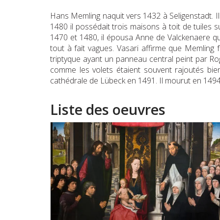
Hans Memling naquit vers 1432 à Seligenstadt. Il 
1480 il possédait trois maisons à toit de tuiles s
1470 et 1480, il épousa Anne de Valckenaere qui
tout à fait vagues. Vasari affirme que Memling 
triptyque ayant un panneau central peint par Ro
comme les volets étaient souvent rajoutés bien 
cathédrale de Lübeck en 1491. Il mourut en 1494 à
Liste des oeuvres